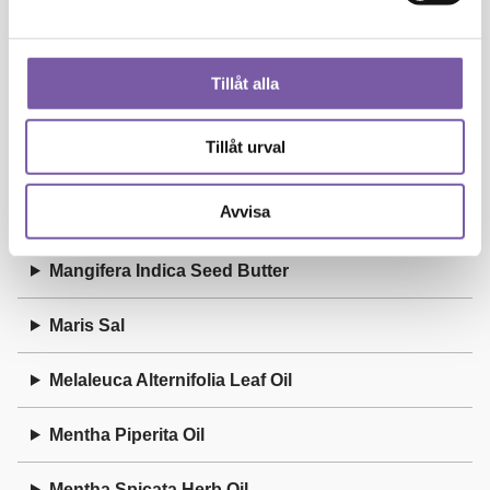
Linalool
Tillåt alla
Linalyl Acetate
Tillåt urval
Litsea Cubeba Fruit Oil
M
Avvisa
Mangifera Indica Seed Butter
Maris Sal
Melaleuca Alternifolia Leaf Oil
Mentha Piperita Oil
Mentha Spicata Herb Oil