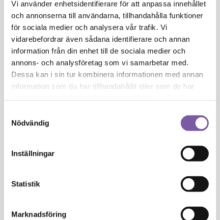
Vi använder enhetsidentifierare för att anpassa innehållet
J
och annonserna till användarna, tillhandahålla funktioner
för sociala medier och analysera vår trafik. Vi
Juniperus Communis Oil
vidarebefordrar även sådana identifierare och annan
information från din enhet till de sociala medier och
K
annons- och analysföretag som vi samarbetar med.
Dessa kan i sin tur kombinera informationen med annan
information som du har tillhandahållit eller som de har
Kaolin
samlat in när du har använt deras tjänster.
L
Samtyckesval
Nödvändig
Lactic Acid
Inställningar
Lauryl Glucoside
Statistik
Lavandula Angustifolia Oil
Marknadsföring
Limonene