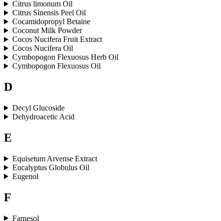
Citrus limonum Oil
Citrus Sinensis Peel Oil
Cocamidopropyl Betaine
Coconut Milk Powder
Cocos Nucifera Fruit Extract
Cocos Nucifera Oil
Cymbopogon Flexuosus Herb Oil
Cymbopogon Flexuosus Oil
D
Decyl Glucoside
Dehydroacetic Acid
E
Equisetum Arvense Extract
Eucalyptus Globulus Oil
Eugenol
F
Farnesol