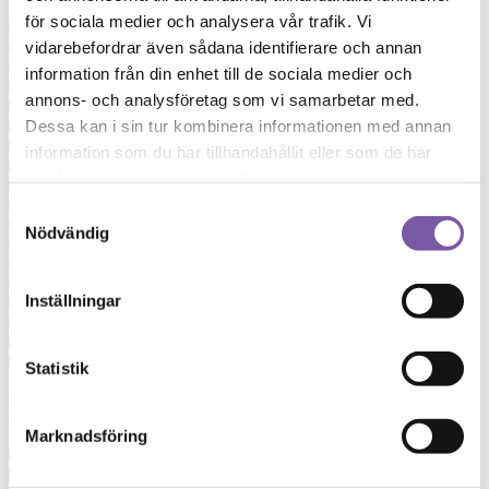
för sociala medier och analysera vår trafik. Vi
Panthenol
vidarebefordrar även sådana identifierare och annan
Parfum
Pelargonium Graveolens Flower Oil
information från din enhet till de sociala medier och
Pelargonium Graveolens Oil
annons- och analysföretag som vi samarbetar med.
Pentylene Glycol
Dessa kan i sin tur kombinera informationen med annan
Pinene
Pogostemon Cablin Leaf Oil
information som du har tillhandahållit eller som de har
Polyglycerol-3 Beeswax
samlat in när du har använt deras tjänster.
Potassium Cocoa Butterate
Potassium Cocoate
Samtyckesval
Potassium Cupuacu Butterate
Nödvändig
Potassium Jojobate
Potassium Kokum Butterate
Potassium Ricinoleate
Inställningar
Potassium Shea Butterate
Potassium Soybeanate
Potassium Stearate
Potassium Tartrate
Statistik
R
Marknadsföring
Rosa Centifolia Flower
Rosa Damascena