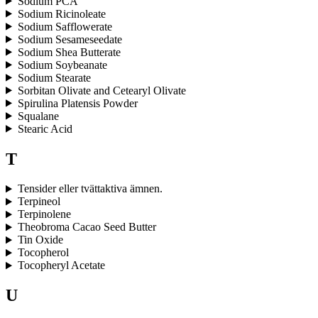
Sodium PCA
Sodium Ricinoleate
Sodium Safflowerate
Sodium Sesameseedate
Sodium Shea Butterate
Sodium Soybeanate
Sodium Stearate
Sorbitan Olivate and Cetearyl Olivate
Spirulina Platensis Powder
Squalane
Stearic Acid
T
Tensider eller tvättaktiva ämnen.
Terpineol
Terpinolene
Theobroma Cacao Seed Butter
Tin Oxide
Tocopherol
Tocopheryl Acetate
U