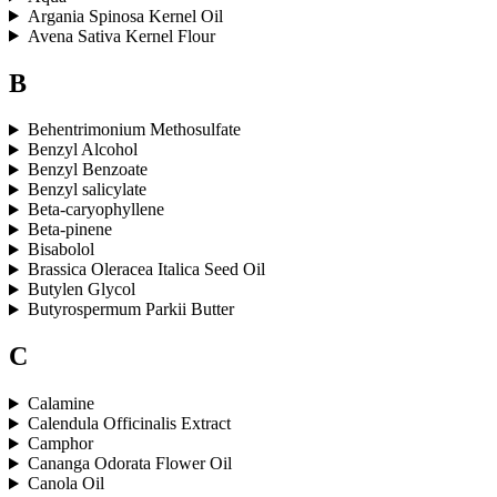
Argania Spinosa Kernel Oil
Avena Sativa Kernel Flour
B
Behentrimonium Methosulfate
Benzyl Alcohol
Benzyl Benzoate
Benzyl salicylate
Beta-caryophyllene
Beta-pinene
Bisabolol
Brassica Oleracea Italica Seed Oil
Butylen Glycol
Butyrospermum Parkii Butter
C
Calamine
Calendula Officinalis Extract
Camphor
Cananga Odorata Flower Oil
Canola Oil