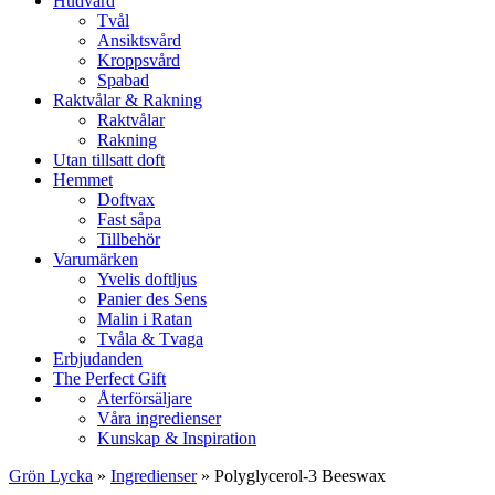
Hudvård
Tvål
Ansiktsvård
Kroppsvård
Spabad
Raktvålar & Rakning
Raktvålar
Rakning
Utan tillsatt doft
Hemmet
Doftvax
Fast såpa
Tillbehör
Varumärken
Yvelis doftljus
Panier des Sens
Malin i Ratan
Tvåla & Tvaga
Erbjudanden
The Perfect Gift
Återförsäljare
Våra ingredienser
Kunskap & Inspiration
Grön Lycka
»
Ingredienser
»
Polyglycerol-3 Beeswax