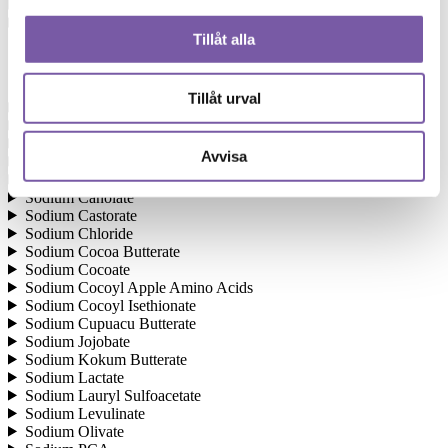
Rosa Damascena Flower
Rosmarinus Officinalis Leaf Oil
Tillåt alla
S
Tillåt urval
Sesamum Indicum Seed Oil
Simmondsia Chinensis Seed Oil
Sodium Anisate
Avvisa
Sodium Arganate
Sodium bicarbonate
Sodium Canolate
Sodium Castorate
Sodium Chloride
Sodium Cocoa Butterate
Sodium Cocoate
Sodium Cocoyl Apple Amino Acids
Sodium Cocoyl Isethionate
Sodium Cupuacu Butterate
Sodium Jojobate
Sodium Kokum Butterate
Sodium Lactate
Sodium Lauryl Sulfoacetate
Sodium Levulinate
Sodium Olivate