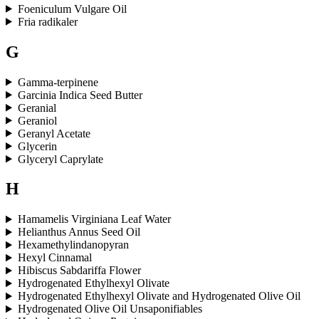
Foeniculum Vulgare Oil
Fria radikaler
G
Gamma-terpinene
Garcinia Indica Seed Butter
Geranial
Geraniol
Geranyl Acetate
Glycerin
Glyceryl Caprylate
H
Hamamelis Virginiana Leaf Water
Helianthus Annus Seed Oil
Hexamethylindanopyran
Hexyl Cinnamal
Hibiscus Sabdariffa Flower
Hydrogenated Ethylhexyl Olivate
Hydrogenated Ethylhexyl Olivate and Hydrogenated Olive Oil
Hydrogenated Olive Oil Unsaponifiables