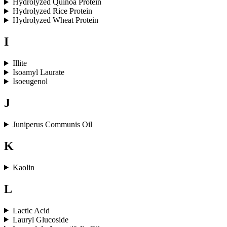
Hydrolyzed Quinoa Protein
Hydrolyzed Rice Protein
Hydrolyzed Wheat Protein
I
Illite
Isoamyl Laurate
Isoeugenol
J
Juniperus Communis Oil
K
Kaolin
L
Lactic Acid
Lauryl Glucoside