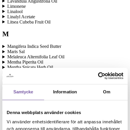
Lavandula Angustifolia Oil
Limonene
Linalool
Linalyl Acetate
Litsea Cubeba Fruit Oil
M
Mangifera Indica Seed Butter
Maris Sal
Melaleuca Alternifolia Leaf Oil
Mentha Piperita Oil
Mentha Spicata Herb Oil
Menthol
Mica
Montmorillonite
Moroccan Lava Clay
Samtycke
Information
Om
O
Denna webbplats använder cookies
Opuntia Ficus Indica Seed Oil
Vi använder enhetsidentifierare för att anpassa innehållet
P
och annonserna till användarna, tillhandahålla funktioner