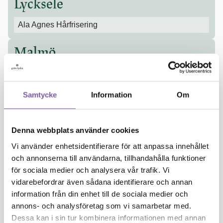
Lycksele
Ala Agnes Hårfrisering
Malmö
Gram Malmö AB
https://www.grammalmo.se
Samtycke
Information
Om
Green & Grejerna – Fair Trade Shop
https://www.greenochgrejerna.com/fair-trade-shop.html
Så Snyggt
http://sasnyggt.se/
Denna webbplats använder cookies
Utsidan
Vi använder enhetsidentifierare för att anpassa innehållet
och annonserna till användarna, tillhandahålla funktioner
Scalp Studio
https://www.scalpstudio.se/
för sociala medier och analysera vår trafik. Vi
vidarebefordrar även sådana identifierare och annan
Soulharmony
information från din enhet till de sociala medier och
annons- och analysföretag som vi samarbetar med.
Mariestad
Dessa kan i sin tur kombinera informationen med annan