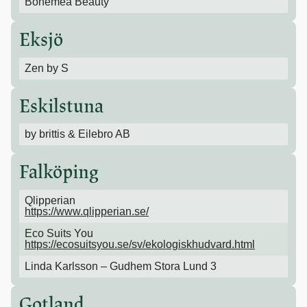
Bohemea Beauty
Eksjö
Zen by S
Eskilstuna
by brittis & Eilebro AB
Falköping
Qlipperian
https://www.qlipperian.se/
Eco Suits You
https://ecosuitsyou.se/sv/ekologiskhudvard.html
Linda Karlsson – Gudhem Stora Lund 3
Gotland