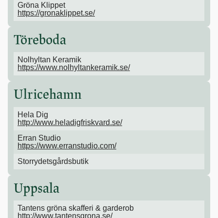
Gröna Klippet
https://gronaklippet.se/
Töreboda
Nolhyltan Keramik
https://www.nolhyltankeramik.se/
Ulricehamn
Hela Dig
http://www.heladigfriskvard.se/
Erran Studio
https://www.erranstudio.com/
Storrydetsgårdsbutik
Uppsala
Tantens gröna skafferi & garderob
http://www.tantensgrona.se/