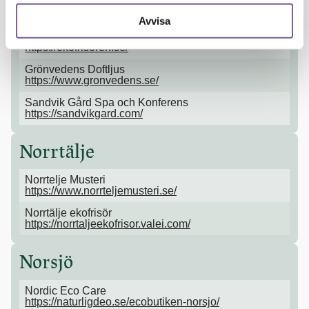
Norrköping
Avvisa
Ekofrisören
https://ekofrisoren.se/
Grönvedens Doftljus
https://www.gronvedens.se/
Sandvik Gård Spa och Konferens
https://sandvikgard.com/
Norrtälje
Norrtelje Musteri
https://www.norrteljemusteri.se/
Norrtälje ekofrisör
https://norrtaljeekofrisor.valei.com/
Norsjö
Nordic Eco Care
https://naturligdeo.se/ecobutiken-norsjo/