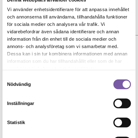
Vi använder enhetsidentifierare för att anpassa innehållet
och annonserna till användarna, tillhandahålla funktioner
för sociala medier och analysera vår trafik. Vi
vidarebefordrar även sådana identifierare och annan
information från din enhet till de sociala medier och
Ditt namn
annons- och analysföretag som vi samarbetar med.
Din e-postadress
Dessa kan i sin tur kombinera informationen med annan
information som du har tillhandahållit eller som de har
Samtycke
samlat in när du har använt deras tjänster.
Jag godkänner integritetspolicyn.
Samtyckesval
Skicka
Nödvändig
Om oss
Inställningar
Kontakt & Öppettider
Köpvillkor
Återförsäljare
Statistik
Cookies
Copyright