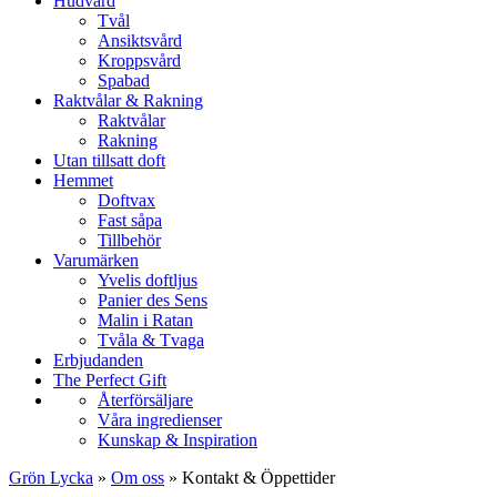
Hudvård
Tvål
Ansiktsvård
Kroppsvård
Spabad
Raktvålar & Rakning
Raktvålar
Rakning
Utan tillsatt doft
Hemmet
Doftvax
Fast såpa
Tillbehör
Varumärken
Yvelis doftljus
Panier des Sens
Malin i Ratan
Tvåla & Tvaga
Erbjudanden
The Perfect Gift
Återförsäljare
Våra ingredienser
Kunskap & Inspiration
Grön Lycka
»
Om oss
»
Kontakt & Öppettider