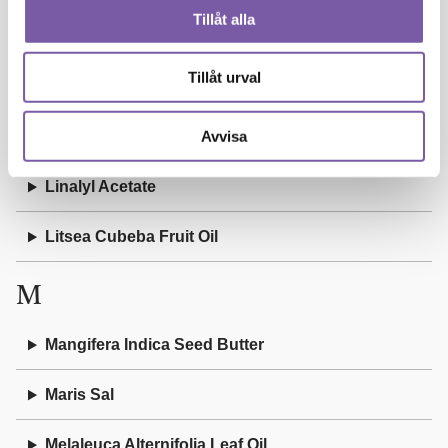
Tillåt alla
Lavandula Angustifolia Oil
Tillåt urval
Limonene
Avvisa
Linalool
Linalyl Acetate
Litsea Cubeba Fruit Oil
M
Mangifera Indica Seed Butter
Maris Sal
Melaleuca Alternifolia Leaf Oil