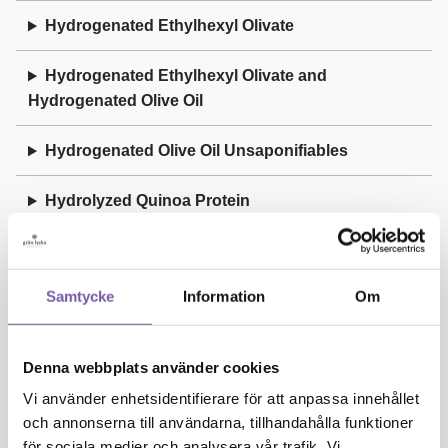
Hydrogenated Ethylhexyl Olivate
Hydrogenated Ethylhexyl Olivate and
Hydrogenated Olive Oil
Hydrogenated Olive Oil Unsaponifiables
Hydrolyzed Quinoa Protein
Hydrolyzed Rice Protein
Samtycke
Information
Om
Hydrolyzed Wheat Protein
I
Denna webbplats använder cookies
Vi använder enhetsidentifierare för att anpassa innehållet
Illite
och annonserna till användarna, tillhandahålla funktioner
för sociala medier och analysera vår trafik. Vi