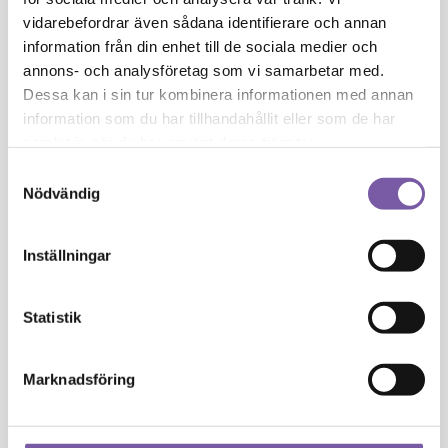
Isoamyl Laurate
vidarebefordrar även sådana identifierare och annan
information från din enhet till de sociala medier och
Isoeugenol
annons- och analysföretag som vi samarbetar med.
Dessa kan i sin tur kombinera informationen med annan
J
information som du har tillhandahållit eller som de har
samlat in när du har använt deras tjänster.
Juniperus Communis Oil
Samtyckesval
Nödvändig
K
Inställningar
Kaolin
Statistik
L
Marknadsföring
Lactic Acid
Lauryl Glucoside