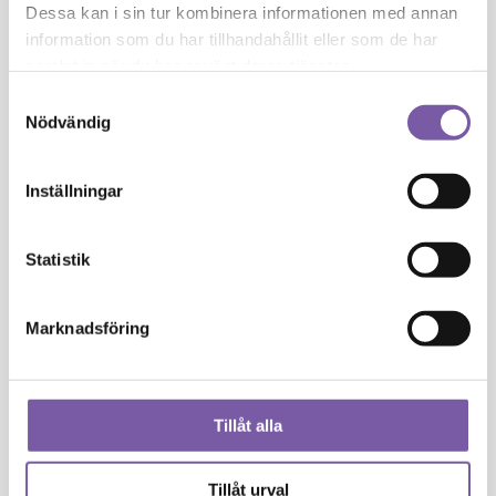
Juniperus Communis Oil
Dessa kan i sin tur kombinera informationen med annan
information som du har tillhandahållit eller som de har
K
samlat in när du har använt deras tjänster.
Samtyckesval
Nödvändig
Kaolin
L
Inställningar
Lactic Acid
Statistik
Lauryl Glucoside
Marknadsföring
Lavandula Angustifolia Oil
Limonene
Tillåt alla
Linalool
Tillåt urval