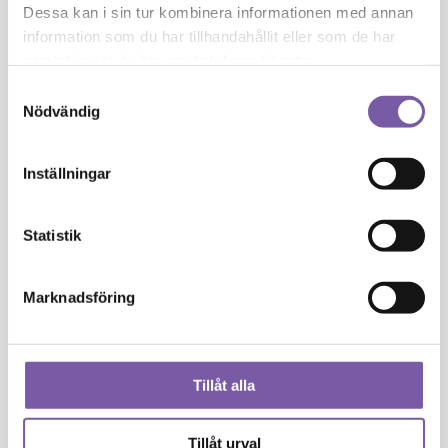
Juniperus Communis Oil
Dessa kan i sin tur kombinera informationen med annan
information som du har tillhandahållit eller som de har
K
samlat in när du har använt deras tjänster.
Samtyckesval
Nödvändig
Kaolin
L
Inställningar
Lactic Acid
Statistik
Lauryl Glucoside
Marknadsföring
Lavandula Angustifolia Oil
Limonene
Tillåt alla
Linalool
Tillåt urval