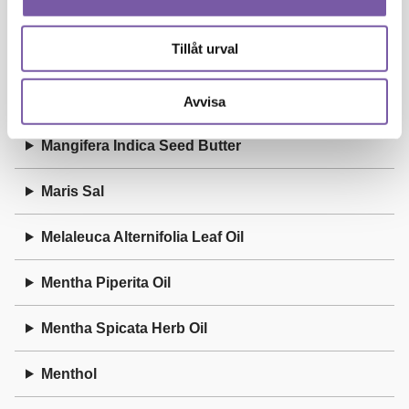
Linalyl Acetate
Litsea Cubeba Fruit Oil
Tillåt urval
M
Avvisa
Mangifera Indica Seed Butter
Maris Sal
Melaleuca Alternifolia Leaf Oil
Mentha Piperita Oil
Mentha Spicata Herb Oil
Menthol