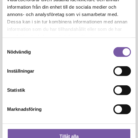
information från din enhet till de sociala medier och
K
annons- och analysföretag som vi samarbetar med.
Dessa kan i sin tur kombinera informationen med annan
Kaolin
information som du har tillhandahållit eller som de har
samlat in när du har använt deras tjänster.
L
Samtyckesval
Nödvändig
Lactic Acid
Inställningar
Lauryl Glucoside
Statistik
Lavandula Angustifolia Oil
Limonene
Marknadsföring
Linalool
Tillåt alla