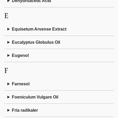
Dehydroacetic Acid
E
Equisetum Arvense Extract
Eucalyptus Globulus Oil
Eugenol
F
Farnesol
Foeniculum Vulgare Oil
Fria radikaler