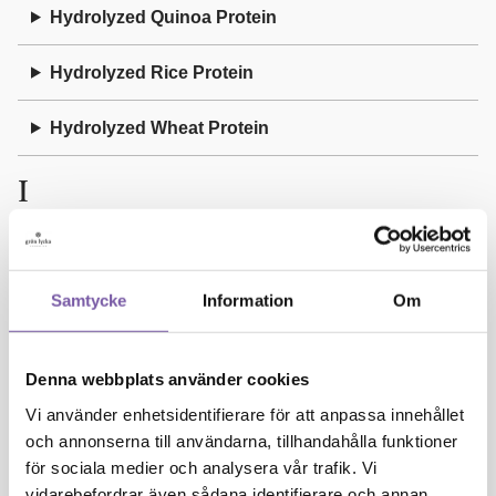
Hydrolyzed Quinoa Protein
Hydrolyzed Rice Protein
Hydrolyzed Wheat Protein
I
Illite
Samtycke
Information
Om
Isoamyl Laurate
Isoeugenol
Denna webbplats använder cookies
J
Vi använder enhetsidentifierare för att anpassa innehållet
och annonserna till användarna, tillhandahålla funktioner
för sociala medier och analysera vår trafik. Vi
Juniperus Communis Oil
vidarebefordrar även sådana identifierare och annan