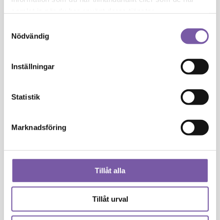
samlat in när du har använt deras tjänster.
Kaolin
Samtyckesval
Nödvändig
L
Inställningar
Lactic Acid
Lauryl Glucoside
Statistik
Lavandula Angustifolia Oil
Marknadsföring
Limonene
Linalool
Tillåt alla
Linalyl Acetate
Tillåt urval
Litsea Cubeba Fruit Oil