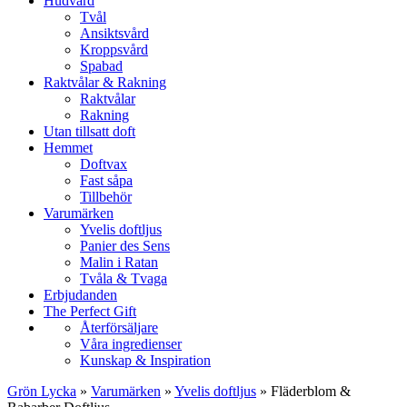
Hudvård
Tvål
Ansiktsvård
Kroppsvård
Spabad
Raktvålar & Rakning
Raktvålar
Rakning
Utan tillsatt doft
Hemmet
Doftvax
Fast såpa
Tillbehör
Varumärken
Yvelis doftljus
Panier des Sens
Malin i Ratan
Tvåla & Tvaga
Erbjudanden
The Perfect Gift
Återförsäljare
Våra ingredienser
Kunskap & Inspiration
Grön Lycka
»
Varumärken
»
Yvelis doftljus
»
Fläderblom &