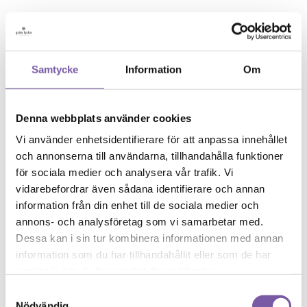
189
kr
Mousserande och Röda Bär Doftljus
Samtycke
Information
Om
Doft av frisk litchi, jordgubb och champagne, rundad av...
189
kr
Denna webbplats använder cookies
Om oss
Vi använder enhetsidentifierare för att anpassa innehållet
Kontakt & Öppettider
och annonserna till användarna, tillhandahålla funktioner
Köpvillkor
Återförsäljare
för sociala medier och analysera vår trafik. Vi
Cookies
vidarebefordrar även sådana identifierare och annan
Copyright
information från din enhet till de sociala medier och
FAQ
annons- och analysföretag som vi samarbetar med.
Jobba hos oss
Dessa kan i sin tur kombinera informationen med annan
Samarbeta med oss
information som du har tillhandahållit eller som de har
Rabattkod
samlat in när du har använt deras tjänster.
Samtyckesval
Nödvändig