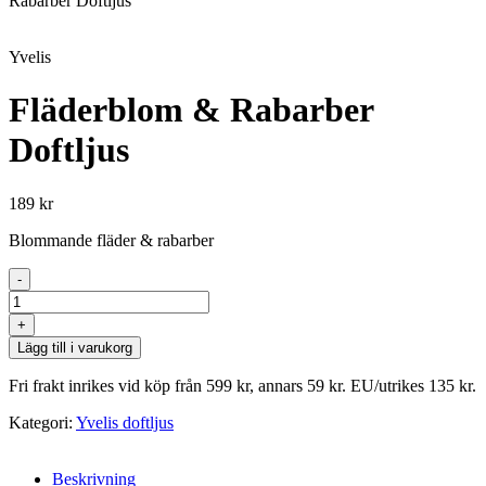
Rabarber Doftljus
Yvelis
Fläderblom & Rabarber
Doftljus
189
kr
Blommande fläder & rabarber
-
Fläderblom
&
+
Rabarber
Lägg till i varukorg
Doftljus
mängd
Fri frakt inrikes vid köp från 599 kr, annars 59 kr. EU/utrikes 135 kr.
Kategori:
Yvelis doftljus
Beskrivning