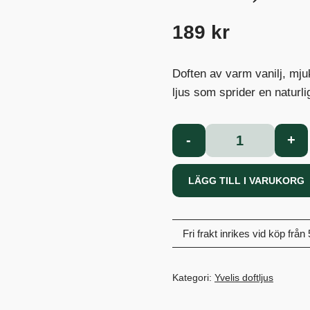
189
kr
Doften av varm vanilj, mju
ljus som sprider en naturli
Vanilj
-
+
och
Gräddkola
LÄGG TILL I VARUKORG
Doftljus
mängd
Fri frakt inrikes vid köp från
Kategori:
Yvelis doftljus