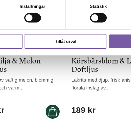
Inställningar
Statistik
Tillåt urval
lilja & Melon
Körsbärsblom & L
jus
Doftljus
 av saftig melon, blommig
Lakrits med djup, frisk ani
och varm...
florala inslag av...
kr
189
kr