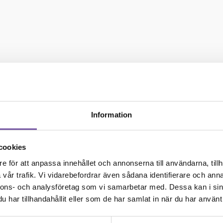
er hemmet en hemtrevlig
sbak med krämiga
d en tydlig smörig
Information
ten av autentisk vanilj!
x – ett miljövänligt
cookies
e för att anpassa innehållet och annonserna till användarna, tillh
vår trafik. Vi vidarebefordrar även sådana identifierare och anna
om. Om du gillar naturligt
nnons- och analysföretag som vi samarbetar med. Dessa kan i sin
har tillhandahållit eller som de har samlat in när du har använt 