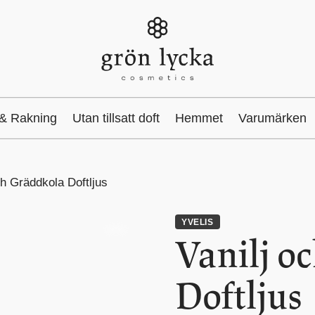
 & Rakning
Utan tillsatt doft
Hemmet
Varumärken
ch Gräddkola Doftljus
YVELIS
Vanilj o
Doftljus