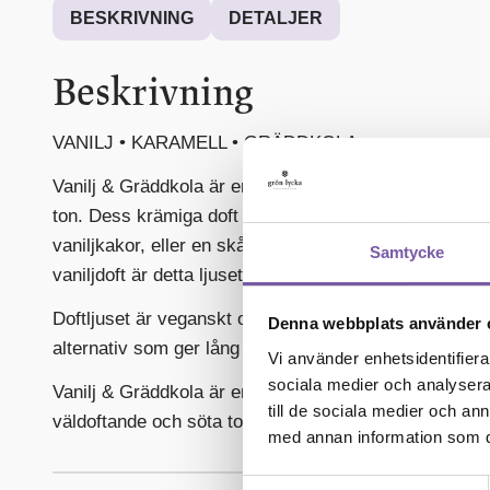
BESKRIVNING
DETALJER
Beskrivning
VANILJ • KARAMELL • GRÄDDKOLA
Vanilj & Gräddkola är en vaniljdoft med sötma som g
ton. Dess krämiga doft påminner om ett eftermiddag
vaniljkakor, eller en skål vaniljglass med kolasås. Me
Samtycke
vaniljdoft är detta ljuset perfekt för dig som älskar dof
Doftljuset är veganskt och tillverkat av svenskt rapsva
Denna webbplats använder 
alternativ som ger lång brinntid.
Vi använder enhetsidentifierar
sociala medier och analysera 
Vanilj & Gräddkola är en varm doft som är alldeles lag
till de sociala medier och a
väldoftande och söta toner är detta ljuset för dig!
med annan information som du 
Samtyckesval