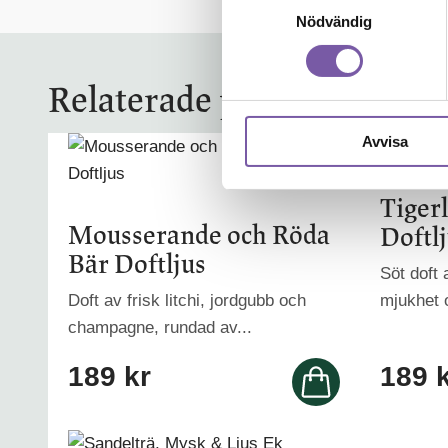
Nödvändig
Relaterade produkter
Avvisa
Tiger
Mousserande och Röda
Doftl
Bär Doftljus
Söt doft
Doft av frisk litchi, jordgubb och
mjukhet 
champagne, rundad av...
189
kr
189