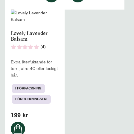
Den
här
produkten
Lovely Lavender
har
Balsam
flera
varianter.
(4)
De
olika
Extra återfuktande för
alternativen
torrt, afro-4C eller lockigt
kan
hår.
väljas
på
I FÖRPACKNING
produktsidan
FÖRPACKNINGSFRI
199
kr