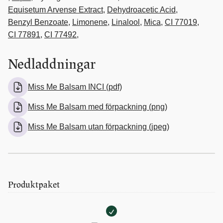
Equisetum Arvense Extract
,
Dehydroacetic Acid
,
Benzyl Benzoate
,
Limonene
,
Linalool
,
Mica
,
CI 77019
,
CI 77891
,
CI 77492
,
Nedladdningar
Miss Me Balsam INCI (pdf)
Miss Me Balsam med förpackning (png)
Miss Me Balsam utan förpackning (jpeg)
Kundrecensioner
Produktpaket
miss me balsam
Lena
Miss
Rating: 5/5