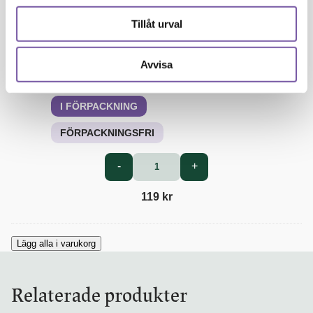
Miss
Tillåt urval
Me
Tvål
Avvisa
Miss Me Tvål
I FÖRPACKNING
FÖRPACKNINGSFRI
Miss
-
+
Me
Tvål
119
kr
mängd
Lägg alla i varukorg
Relaterade produkter