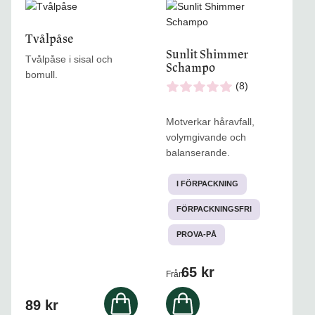
Den
här
Tvålpåse
produkten
Sunlit Shimmer
har
Tvålpåse i sisal och
Schampo
flera
bomull.
varianter.
(8)
De
olika
Motverkar håravfall,
alternativen
volymgivande och
kan
balanserande.
väljas
på
I FÖRPACKNING
produktsidan
FÖRPACKNINGSFRI
PROVA-PÅ
65
kr
Från
89
kr