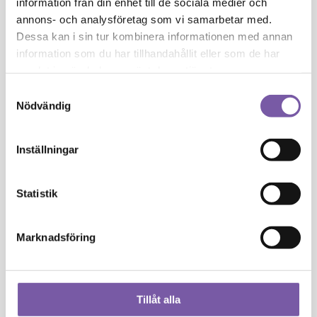
information från din enhet till de sociala medier och
FÖRPACKNINGSFRI
annons- och analysföretag som vi samarbetar med.
Dessa kan i sin tur kombinera informationen med annan
Miss
-
+
information som du har tillhandahållit eller som de har
Me
samlat in när du har använt deras tjänster.
Schampo
199
kr
Samtyckesval
mängd
Nödvändig
Miss
Inställningar
Me
Bath
Truffle
Statistik
Miss Me Bath Truffle
Marknadsföring
Miss
-
+
Me
Bath
99
kr
Truffle
Tillåt alla
mängd