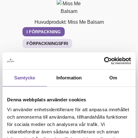
Me
Hänger ihop med schampot
Balsam
Fin avslutning efter härligt löddrande schamponering. Lätt at
Fri May 16 2025 13:03:08 GMT+0000 (Coordinated Universal
Huvudprodukt:
Miss Me Balsam
I FÖRPACKNING
FÖRPACKNINGSFRI
Miss
-
+
Me
Balsam
199
kr
Samtycke
Information
Om
mängd
Miss
Denna webbplats använder cookies
Me
Vi använder enhetsidentifierare för att anpassa innehållet
Schampo
och annonserna till användarna, tillhandahålla funktioner
för sociala medier och analysera vår trafik. Vi
Miss Me Schampo
vidarebefordrar även sådana identifierare och annan
I FÖRPACKNING