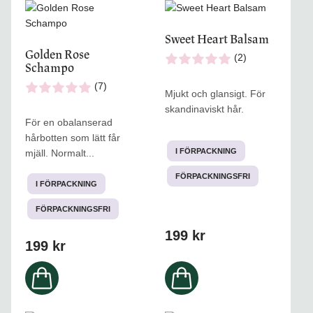
Den
Den
här
här
Sweet Heart Balsam
produkten
produkten
Golden Rose
har
har
(2)
Schampo
flera
flera
varianter.
varianter.
(7)
Mjukt och glansigt. För
De
De
skandinaviskt hår.
olika
olika
För en obalanserad
alternativen
alternativen
hårbotten som lätt får
kan
kan
I FÖRPACKNING
mjäll. Normalt...
väljas
väljas
på
på
FÖRPACKNINGSFRI
I FÖRPACKNING
produktsidan
produktsidan
FÖRPACKNINGSFRI
199
kr
199
kr