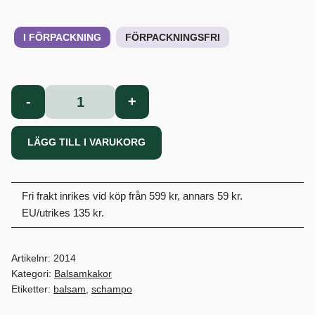
I FÖRPACKNING
FÖRPACKNINGSFRI
Miss
-
+
Me
Balsam
LÄGG TILL I VARUKORG
mängd
Fri frakt inrikes vid köp från 599 kr, annars 59 kr.
EU/utrikes 135 kr.
Artikelnr:
2014
Kategori:
Balsamkakor
Etiketter:
balsam
,
schampo