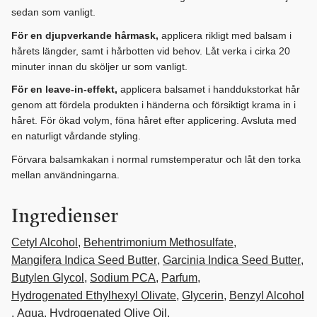
sedan som vanligt.
För en djupverkande hårmask,
applicera rikligt med balsam i
hårets längder, samt i hårbotten vid behov. Låt verka i cirka 20
minuter innan du sköljer ur som vanligt.
För en leave-in-effekt,
applicera balsamet i handdukstorkat hår
genom att fördela produkten i händerna och försiktigt krama in i
håret. För ökad volym, föna håret efter applicering. Avsluta med
en naturligt vårdande styling.
Förvara balsamkakan i normal rumstemperatur och låt den torka
mellan användningarna.
Ingredienser
Cetyl Alcohol
,
Behentrimonium Methosulfate
,
Mangifera Indica Seed Butter
,
Garcinia Indica Seed Butter
,
Butylen Glycol
,
Sodium PCA
,
Parfum
,
Hydrogenated Ethylhexyl Olivate
,
Glycerin
,
Benzyl Alcohol
,
Aqua
, Hydrogenated Olive Oil,