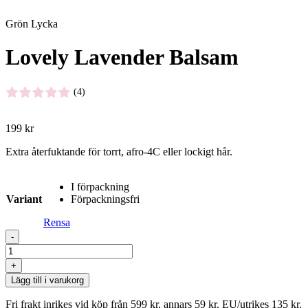
Grön Lycka
Lovely Lavender Balsam
(4)
199
kr
Extra återfuktande för torrt, afro-4C eller lockigt hår.
I förpackning
Variant
Förpackningsfri
Rensa
-
Lovely
Lavender
+
Balsam
Lägg till i varukorg
mängd
Fri frakt inrikes vid köp från 599 kr, annars 59 kr. EU/utrikes 135 kr.