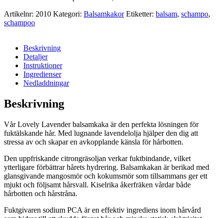
Artikelnr:
2010
Kategori:
Balsamkakor
Etiketter:
balsam
,
schampo
,
schampoo
Beskrivning
Detaljer
Instruktioner
Ingredienser
Nedladdningar
Beskrivning
Vår Lovely Lavender balsamkaka är den perfekta lösningen för
fuktälskande hår. Med lugnande lavendelolja hjälper den dig att
stressa av och skapar en avkopplande känsla för hårbotten.
Den uppfriskande citrongräsoljan verkar fuktbindande, vilket
ytterligare förbättrar hårets hydrering. Balsamkakan är berikad med
glansgivande mangosmör och kokumsmör som tillsammans ger ett
mjukt och följsamt hårsvall. Kiselrika åkerfräken vårdar både
hårbotten och hårstråna.
Fuktgivaren sodium PCA är en effektiv ingrediens inom hårvård