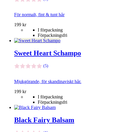
kan
väljas
För normalt, fint & tunt hår
på
produktsidan
Den
199
kr
här
I förpackning
produkten
Förpackningsfri
har
flera
varianter.
Sweet Heart Schampo
De
olika
(5)
alternativen
kan
väljas
Mjukgörande, för skandinaviskt hår.
på
produktsidan
Den
199
kr
här
I förpackning
produkten
Förpackningsfri
har
flera
varianter.
Black Fairy Balsam
De
olika