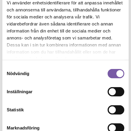
Vi använder enhetsidentifierare för att anpassa innehållet
och annonserna till användarna, tillhandahålla funktioner
för sociala medier och analysera vår trafik. Vi
vidarebefordrar även sådana identifierare och annan
information från din enhet till de sociala medier och
annons- och analysföretag som vi samarbetar med.
Dessa kan i sin tur kombinera informationen med annan
information som du har tillhandahållit eller som de har
samlat in när du har använt deras tjänster.
Samtyckesval
Lovely Lavender balsam utan förpackning (png)
Nödvändig
Kundrecensioner
Relaterade produkter
Inställningar
Lovely Lavender Balsam
Roya
Rating: 5/5
Golden Rose Schampo
Statistik
Mitt torra hår älskade detta!
Åh wow. Wow säger jag bara! Efter många år av att prova dyra produkter
(7)
Mon Jun 29 2026 20:13:27 GMT+0000 (Coordinated Universal Time
Marknadsföring
lovely lavender balsam