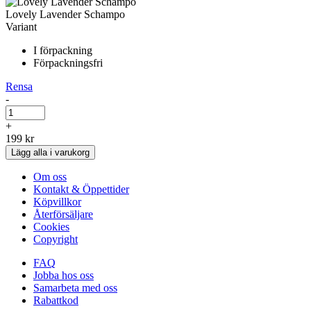
Lovely Lavender Schampo
Variant
I förpackning
Förpackningsfri
Rensa
-
Lovely
Lavender
+
Schampo
199
kr
mängd
Lägg alla i varukorg
Om oss
Kontakt & Öppettider
Köpvillkor
Återförsäljare
Cookies
Copyright
FAQ
Jobba hos oss
Samarbeta med oss
Rabattkod