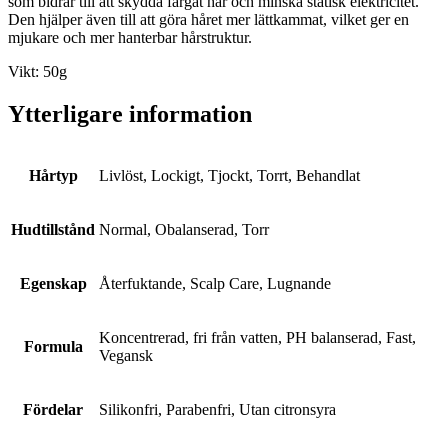
som bidrar till att skydda färgat hår och minska statisk elektricitet.
Den hjälper även till att göra håret mer lättkammat, vilket ger en
mjukare och mer hanterbar hårstruktur.
Vikt: 50g
Ytterligare information
Hårtyp
Livlöst, Lockigt, Tjockt, Torrt, Behandlat
Hudtillstånd
Normal, Obalanserad, Torr
Egenskap
Återfuktande, Scalp Care, Lugnande
Koncentrerad, fri från vatten, PH balanserad, Fast,
Formula
Vegansk
Fördelar
Silikonfri, Parabenfri, Utan citronsyra