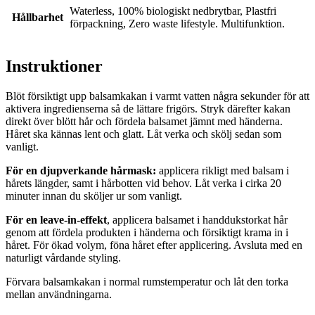
Waterless, 100% biologiskt nedbrytbar, Plastfri
Hållbarhet
förpackning, Zero waste lifestyle. Multifunktion.
Instruktioner
Blöt försiktigt upp balsamkakan i varmt vatten några sekunder för att
aktivera ingredienserna så de lättare frigörs. Stryk därefter kakan
direkt över blött hår och fördela balsamet jämnt med händerna.
Håret ska kännas lent och glatt. Låt verka och skölj sedan som
vanligt.
För en djupverkande hårmask:
applicera rikligt med balsam i
hårets längder, samt i hårbotten vid behov. Låt verka i cirka 20
minuter innan du sköljer ur som vanligt.
För en leave-in-effekt
, applicera balsamet i handdukstorkat hår
genom att fördela produkten i händerna och försiktigt krama in i
håret. För ökad volym, föna håret efter applicering. Avsluta med en
naturligt vårdande styling.
Förvara balsamkakan i normal rumstemperatur och låt den torka
mellan användningarna.