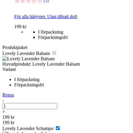
(1)
alternativen
kan
väljas
För alla hårtyper. Utan tillsatt doft
på
produktsidan
Den
199
kr
här
I förpackning
produkten
Förpackningsfri
har
Produktpaket
flera
varianter.
Lovely Lavender Balsam
De
olika
Huvudprodukt:
Lovely Lavender Balsam
alternativen
Variant
kan
I förpackning
väljas
Förpackningsfri
på
produktsidan
Rensa
-
Lovely
Lavender
+
Balsam
199
kr
mängd
199
kr
Lovely Lavender Schampo