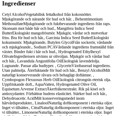
Ingredienser
Cetyl Alcohol
Vegetabilisk fettalkohol från kokosnötter.
Mjukgörande och närande för hud och hår.
,
Behentrimonium
Methosulfate
Mjukgörande och fuktbevarande ingrediens från raps.
Skonsam mot både hår och hud.
,
Mangifera Indica Seed
Butter
Ekologiskt mangofrösmör. Mjukgör, vårdar och motverkar
friss. Bra för hud och hår.
,
Garcinia Indica Seed Butter
Ekologiskt
kokumsmör. Mjukgörande
,
Butylen Glycol
Från sockerör, vårdande
och mjukgörande.
,
Sodium PCA
Vårdande ingrediens framställd från
växter. Binder fukt i hår och hud.
,
Hydrogenated Ethylhexyl
Olivate
Ingrediensen utvinns ur olivoljan. Mjukgör och vårdar hud
och hår.
,
Lavandula Angustifolia Oil
Ekologisk lavendelolja.
Lugnande. Passar alla hudtyper.
,
Glycerin
Växtbaserad ingrediens.
Utan palmolja. Återfuktande för hud och hår.
,
Benzyl Alcohol
Milt
naturligt konserverande råvara och behagligt doftämne.
,
Cymbopogon Flexuosus Herb Oil
Ekologisk citrongräs eterisk olja.
Uppfriskande doft.
,
Aqua
Vatten
, Hydrogenated Olive Oil,
Equisetum Arvense Extract
Åkerfräkenextrakt. Rik på kisel och
antioxydanter. Förbättrar hudens elasticitet. Stärker hud och hår.
,
Dehydroacetic Acid
Milt konserveringsmedel inom
hårvårdsprodukter.
,
Linalool
Naturlig doftkomponent i eteriska oljor.
Inget vi tillsätter.
,
Citral
Naturlig doftkomponent i eteriska oljor. Inget
vi tillsätter.
,
Limonene
Naturlig doftkomponent i eteriska oljor. Inget