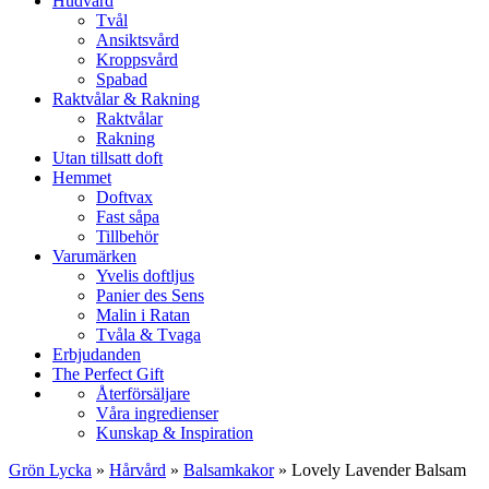
Hudvård
Tvål
Ansiktsvård
Kroppsvård
Spabad
Raktvålar & Rakning
Raktvålar
Rakning
Utan tillsatt doft
Hemmet
Doftvax
Fast såpa
Tillbehör
Varumärken
Yvelis doftljus
Panier des Sens
Malin i Ratan
Tvåla & Tvaga
Erbjudanden
The Perfect Gift
Återförsäljare
Våra ingredienser
Kunskap & Inspiration
Grön Lycka
»
Hårvård
»
Balsamkakor
»
Lovely Lavender Balsam