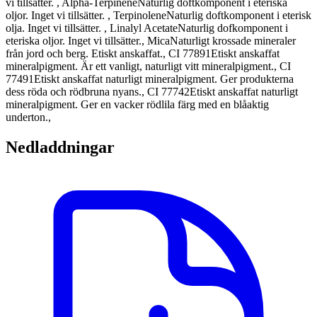
vi tillsätter.
,
Alpha-Terpinene
Naturlig doftkomponent i eteriska
oljor. Inget vi tillsätter.
,
Terpinolene
Naturlig doftkomponent i eterisk
olja. Inget vi tillsätter.
,
Linalyl Acetate
Naturlig dofkomponent i
eteriska oljor. Inget vi tillsätter.
,
Mica
Naturligt krossade mineraler
från jord och berg. Etiskt anskaffat.
,
CI 77891
Etiskt anskaffat
mineralpigment. Är ett vanligt, naturligt vitt mineralpigment.
,
CI
77491
Etiskt anskaffat naturligt mineralpigment. Ger produkterna
dess röda och rödbruna nyans.
,
CI 77742
Etiskt anskaffat naturligt
mineralpigment. Ger en vacker rödlila färg med en blåaktig
underton.
,
Nedladdningar