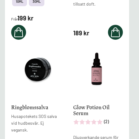
10ML
30ML
tillsatt doft.
199
kr
Från
189
kr
Den
här
produkten
har
flera
varianter.
De
olika
alternativen
Ringblomssalva
Glow Potion Oil
kan
Serum
Husapotekets SOS salva
väljas
(2)
vid hudbesvär. Ej
på
vegansk.
produktsidan
Djupverkande serum för