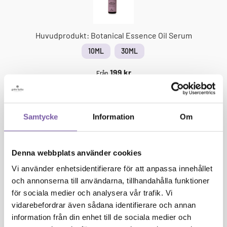
Serum
Sun Feb 08 2026 16:12:31 GMT+0000 (Coordinated Universal Ti
Huvudprodukt:
Botanical Essence Oil Serum
10ML
30ML
199
kr
Från
Salty
Samtycke
Information
Om
Waves
Tvål
-
Denna webbplats använder cookies
i
Vi använder enhetsidentifierare för att anpassa innehållet
1
×
Salty Waves Tvål - i förpackning
förpackning
och annonserna till användarna, tillhandahålla funktioner
129
kr
för sociala medier och analysera vår trafik. Vi
vidarebefordrar även sådana identifierare och annan
information från din enhet till de sociala medier och