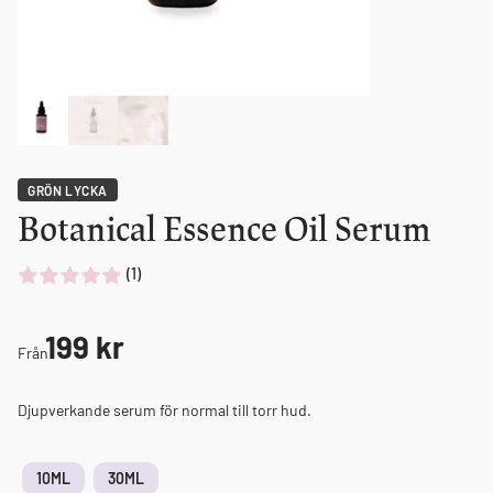
GRÖN LYCKA
Botanical Essence Oil Serum
(1)
199
kr
Från
Djupverkande serum för normal till torr hud.
10ML
30ML