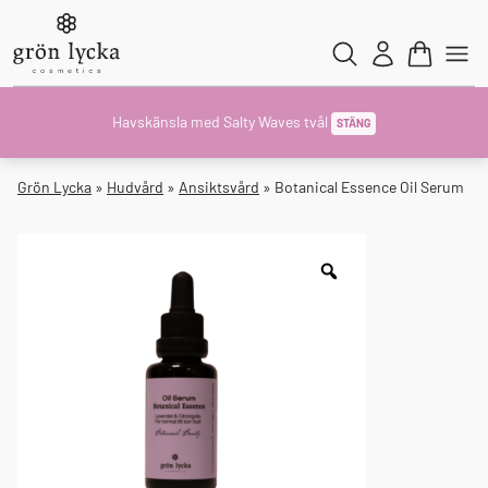
Havskänsla med Salty Waves tvål
STÄNG
Grön Lycka
»
Hudvård
»
Ansiktsvård
»
Botanical Essence Oil Serum