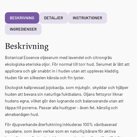
BESKRIVNING
DETALJER
INSTRUKTIONER
INGREDIENSER
Beskrivning
Botanical Essence oljeserum med lavendel och citrongräs
ekologiska eteriska oljor. För normal till torr hud. Serumet är lätt att
applicera och går snabbt in i huden utan att upplevas kladdig.
Huden får en silkeslen känsla och fin lyster.
Ekologisk kallpressad jojobaolja, som mjukgör, skyddar och hjälper
huden att bevara sin naturliga fuktbalans. Oljans fettsyror liknar
hudens egna, vilket gör den lugnande och balanserande utan att
täppa till porerna. Passar alla hudtyper – även fet, känslig och
aknebenägen hud.
För djupverkande återfuktning inkluderas 100% växtbaserad
squalane, som även verkar som en naturlig bärare för aktiva