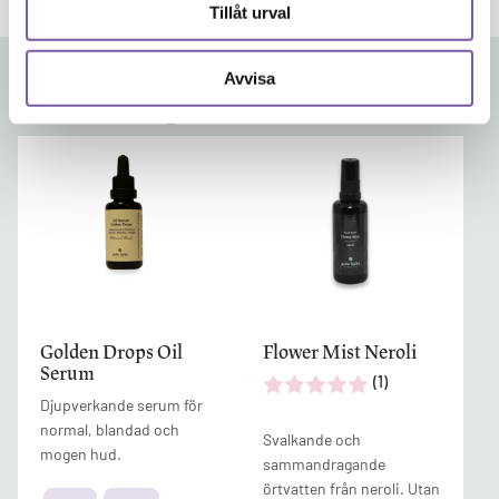
Tillåt urval
Lägg alla i varukorg
Avvisa
Relaterade produkter
Den
här
produkten
har
flera
varianter.
De
olika
alternativen
Golden Drops Oil
Flower Mist Neroli
kan
Serum
(1)
väljas
Djupverkande serum för
på
normal, blandad och
Svalkande och
produktsidan
mogen hud.
sammandragande
örtvatten från neroli. Utan