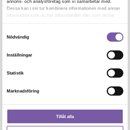
annons- och analysföretag som vi samarbetar med.
Flower
Dessa kan i sin tur kombinera informationen med annan
Mist
information som du har tillhandahållit eller som de har
Neroli
samlat in när du har använt deras tjänster.
Samtyckesval
Nödvändig
1
×
Flower Mist Neroli
189
kr
Inställningar
Bloom
Statistik
Out
Face
Marknadsföring
&
Eye
1
×
Bloom Out Face & Eye Cream
Cream
Tillåt alla
199
kr