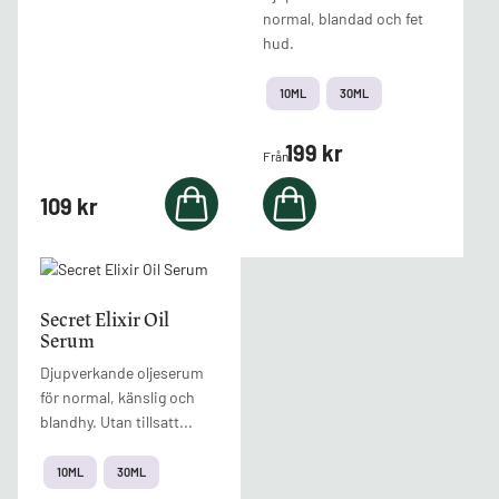
normal, blandad och fet
hud.
10ML
30ML
199
kr
Från
109
kr
Den
här
produkten
Secret Elixir Oil
Serum
har
flera
Djupverkande oljeserum
varianter.
för normal, känslig och
De
blandhy. Utan tillsatt...
olika
alternativen
10ML
30ML
kan