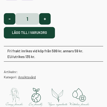
Botanical
-
+
Essence
Oil
LÄGG TILL I VARUKORG
Serum
mängd
Fri frakt inrikes vid köp från 599 kr, annars 59 kr.
EU/utrikes 135 kr.
Artikelnr:
Kategori:
Ansiktsvård