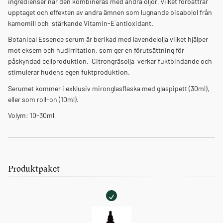
ingredienser när den kombineras med andra oljor, vilket förbättrar
upptaget och effekten av andra ämnen som lugnande bisabolol från
kamomill och stärkande Vitamin-E antioxidant.
Botanical Essence serum är berikad med lavendelolja vilket hjälper
mot eksem och hudirritation, som ger en förutsättning för
påskyndad cellproduktion. Citrongräsolja verkar fuktbindande och
stimulerar hudens egen fuktproduktion.
Serumet kommer i exklusiv mironglasflaska med glaspipett (30ml),
eller som roll-on (10ml).
Volym: 10-30ml
Kundrecensioner
Produktpaket
Botanical Essence Oil Serum
Ak
Botanical
Rating: 5/5
Essence
Bästa oljan!
Oil
Super härlig olja! Absorberas fort och huden blir otroligt len!