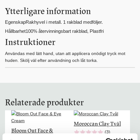
Ytterligare information
Egenskap
Rakhyvel i metall. 1 rakblad medföljer.
Hållbarhet
100% återvinningsbart rakblad, Plastfri
Instruktioner
Användas med lätt hand, utan att applicera onödigt tryck mot
huden. Skölj väl efter användning och låt torka.
Relaterade produkter
Den
här
Moroccan Clay Tvål
produkten
Bloom Out Face &
(3)
har
Eye Cream