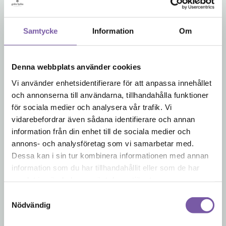
flera
(8)
Djuprengörande tvål för
varianter.
normal till fet hud.
De
Samtycke
Information
Om
Återfuktande och lätt
olika
I FÖRPACKNING
sammandragande
alternativen
ansikts- och ögonkräm.
kan
FÖRPACKNINGSFRI
Denna webbplats använder cookies
Utan tillsatt doft.
väljas
REPTVÅL
på
Vi använder enhetsidentifierare för att anpassa innehållet
199
kr
149
kr
produktsidan
Från
och annonserna till användarna, tillhandahålla funktioner
för sociala medier och analysera vår trafik. Vi
vidarebefordrar även sådana identifierare och annan
information från din enhet till de sociala medier och
annons- och analysföretag som vi samarbetar med.
Säkerhetshyvel
Ringblomssalva
Dessa kan i sin tur kombinera informationen med annan
information som du har tillhandahållit eller som de har
Stilren säkerhetshyvel för
Husapotekets SOS salva
samlat in när du har använt deras tjänster.
våtrakning
vid hudbesvär. Ej
vegansk.
Samtyckesval
Nödvändig
269
kr
109
kr