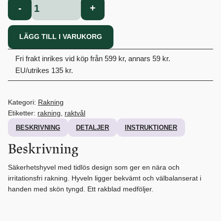
Säkerhetshyvel
-
+
Rosé
mängd
LÄGG TILL I VARUKORG
Fri frakt inrikes vid köp från 599 kr, annars 59 kr.
EU/utrikes 135 kr.
Kategori:
Rakning
Etiketter:
rakning
,
raktvål
BESKRIVNING
DETALJER
INSTRUKTIONER
Beskrivning
Säkerhetshyvel med tidlös design som ger en nära och
irritationsfri rakning. Hyveln ligger bekvämt och välbalanserat i
handen med skön tyngd. Ett rakblad medföljer.