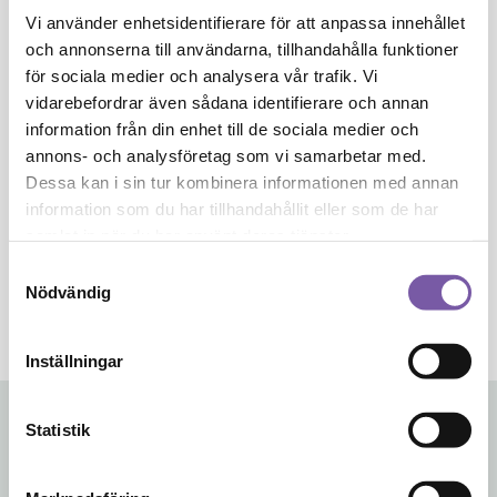
Vi använder enhetsidentifierare för att anpassa innehållet
extract¸ ci 47005 (yellow 10 lake)¸ ci 77492 (iron oxides)¸
och annonserna till användarna, tillhandahålla funktioner
limonene¸ linalool¸ citral¸ alpha-isomethyl ionone. PION
för sociala medier och analysera vår trafik. Vi
OCH MAGNOLIA: Sodium palmate¸ sodium palm
vidarebefordrar även sådana identifierare och annan
kernelate¸ aqua (water)/eau¸ parfum (fragrance)¸
information från din enhet till de sociala medier och
butyrospermum parkii (shea) oil¸ glycerin¸ helianthus
annons- och analysföretag som vi samarbetar med.
annuus (sunflower) seed oil¸ rosmarinus officinalis
Dessa kan i sin tur kombinera informationen med annan
(rosemary) leaf extract¸ tetrasodium edta¸ tetrasodium
information som du har tillhandahållit eller som de har
etidronate¸ sodium chloride¸ kaolin¸ ci 77007
samlat in när du har använt deras tjänster.
(ultramarines)¸ ci 73360 (red 30 lake)¸ ci 77891 (titanium
Samtyckesval
dioxide)¸ linalool¸ benzyl salicylate.,
Nödvändig
Inställningar
Statistik
Relaterade produkter
Den
Den