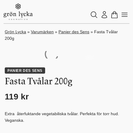
Grön Lycka
»
Varumärken
»
Panier des Sens
»
Fasta Tvålar
200g
PANIER DES SENS
Fasta Tvålar 200g
119
kr
Extra återfuktande vegetabiliska tvålar. Perfekta för torr hud.
Veganska.