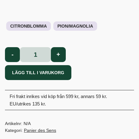
CITRONBLOMMA
PION/MAGNOLIA
Fasta
-
+
Tvålar
200g
LÄGG TILL I VARUKORG
mängd
Fri frakt inrikes vid köp från 599 kr, annars 59 kr.
EU/utrikes 135 kr.
Artikelnr:
N/A
Kategori:
Panier des Sens