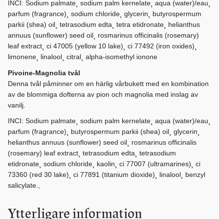
INCI: Sodium palmate¸ sodium palm kernelate¸ aqua (water)/eau¸
parfum (fragrance)¸ sodium chloride¸ glycerin¸ butyrospermum
parkii (shea) oil¸ tetrasodium edta¸ tetra etidronate¸ helianthus
annuus (sunflower) seed oil¸ rosmarinus officinalis (rosemary)
leaf extract¸ ci 47005 (yellow 10 lake)¸ ci 77492 (iron oxides)¸
limonene¸ linalool¸ citral¸ alpha-isomethyl ionone
Pivoine-Magnolia tvål
Denna tvål påminner om en härlig vårbukett med en kombination
av de blommiga dofterna av pion och magnolia med inslag av
vanilj.
INCI: Sodium palmate¸ sodium palm kernelate¸ aqua (water)/eau¸
parfum (fragrance)¸ butyrospermum parkii (shea) oil¸ glycerin¸
helianthus annuus (sunflower) seed oil¸ rosmarinus officinalis
(rosemary) leaf extract¸ tetrasodium edta¸ tetrasodium
etidronate¸ sodium chloride¸ kaolin¸ ci 77007 (ultramarines)¸ ci
73360 (red 30 lake)¸ ci 77891 (titanium dioxide)¸ linalool¸ benzyl
salicylate.,
Ytterligare information