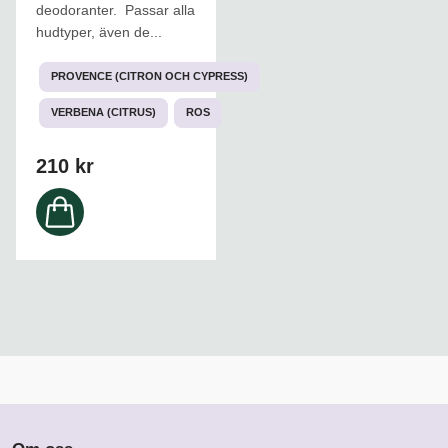
varianter.
deodoranter. Passar alla
De
hudtyper, även de...
olika
alternativen
PROVENCE (CITRON OCH CYPRESS)
kan
väljas
VERBENA (CITRUS)
ROS
på
produktsidan
210
kr