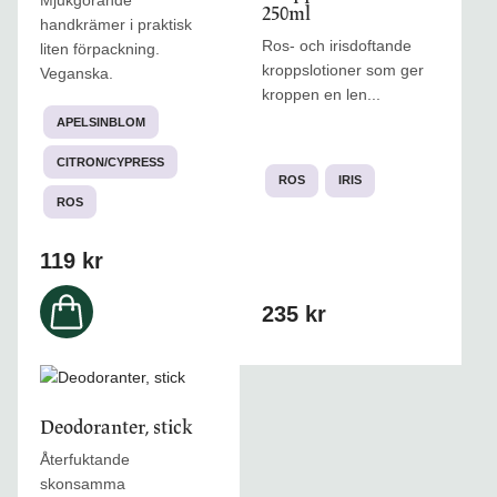
250ml
flera
flera
handkrämer i praktisk
varianter.
varianter.
Ros- och irisdoftande
liten förpackning.
De
De
kroppslotioner som ger
Veganska.
olika
olika
kroppen en len...
alternativen
alternativen
APELSINBLOM
kan
kan
väljas
väljas
CITRON/CYPRESS
ROS
IRIS
på
på
ROS
produktsidan
produktsidan
119
kr
235
kr
Den
här
Deodoranter, stick
produkten
har
Återfuktande
flera
skonsamma