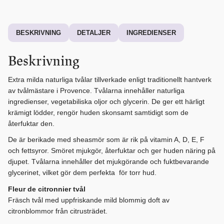
BESKRIVNING
DETALJER
INGREDIENSER
Beskrivning
Extra milda naturliga tvålar tillverkade enligt traditionellt hantverk
av tvålmästare i Provence. Tvålarna innehåller naturliga
ingredienser, vegetabiliska oljor och glycerin. De ger ett härligt
krämigt lödder, rengör huden skonsamt samtidigt som de
återfuktar den.
De är berikade med sheasmör som är rik på vitamin A, D, E, F
och fettsyror. Smöret mjukgör, återfuktar och ger huden näring på
djupet. Tvålarna innehåller det mjukgörande och fuktbevarande
glycerinet, vilket gör dem perfekta för torr hud.
Fleur de citronnier tvål
Fräsch tvål med uppfriskande mild blommig doft av
citronblommor från citrusträdet.