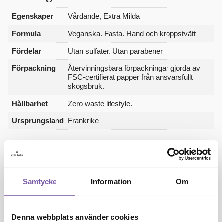
Egenskaper
Vårdande, Extra Milda
Formula
Veganska. Fasta. Hand och kroppstvätt
Fördelar
Utan sulfater. Utan parabener
Förpackning
Återvinningsbara förpackningar gjorda av
FSC-certifierat papper från ansvarsfullt
skogsbruk.
Hållbarhet
Zero waste lifestyle.
Ursprungsland
Frankrike
Ingredienser
FLEUR DE CITRONNIER: Sodium palmate¸ sodium palm
Samtycke
Information
Om
kernelate¸ aqua (water)/eau¸ parfum (fragrance)¸ sodium
chloride¸ glycerin¸ butyrospermum parkii (shea) oil¸
tetrasodium edta¸ tetra etidronate¸ helianthus annuus
Denna webbplats använder cookies
(sunflower) seed oil¸ rosmarinus officinalis (rosemary) leaf