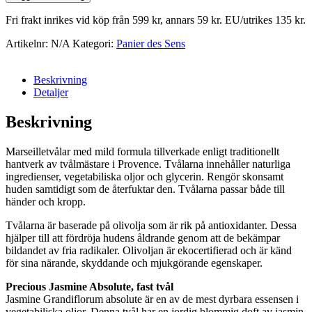
mängd
Fri frakt inrikes vid köp från 599 kr, annars 59 kr. EU/utrikes 135 kr.
Artikelnr:
N/A
Kategori:
Panier des Sens
Beskrivning
Detaljer
Beskrivning
Marseilletvålar med mild formula tillverkade enligt traditionellt
hantverk av tvålmästare i Provence. Tvålarna innehåller naturliga
ingredienser, vegetabiliska oljor och glycerin. Rengör skonsamt
huden samtidigt som de återfuktar den. Tvålarna passar både till
händer och kropp.
Tvålarna är baserade på olivolja som är rik på antioxidanter. Dessa
hjälper till att fördröja hudens åldrande genom att de bekämpar
bildandet av fria radikaler. Olivoljan är ekocertifierad och är känd
för sina närande, skyddande och mjukgörande egenskaper.
Precious Jasmine Absolute, fast tvål
Jasmine Grandiflorum absolute är en av de mest dyrbara essensen i
vegetabiliska oljor. Denna tvål har en jordig blommig doft av jasmin.