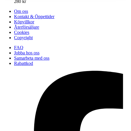
280
kr
väljas
på
Om oss
produktsidan
Kontakt & Öppettider
Köpvillkor
Återförsäljare
Cookies
Copyright
FAQ
Jobba hos oss
Samarbeta med oss
Rabattkod