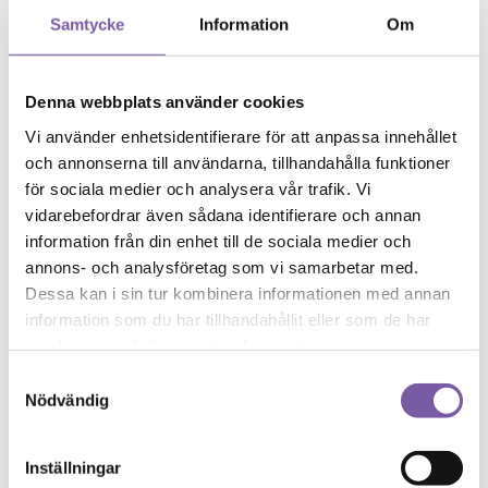
Samtycke
Information
Om
Mjukgörande handkrämer i praktisk liten förpackning.
Veganska.
Den
119
kr
Denna webbplats använder cookies
här
Apelsinblom
produkten
Citron/cypress
Vi använder enhetsidentifierare för att anpassa innehållet
har
Ros
och annonserna till användarna, tillhandahålla funktioner
flera
varianter.
för sociala medier och analysera vår trafik. Vi
De
Eau de Toilette – Roll On 10ml
vidarebefordrar även sådana identifierare och annan
olika
information från din enhet till de sociala medier och
alternativen
Eau de toilette med exklusiva eteriska oljor och doftextrakt....
kan
annons- och analysföretag som vi samarbetar med.
väljas
Dessa kan i sin tur kombinera informationen med annan
Den
175
kr
på
här
Provence (citron och cypress)
information som du har tillhandahållit eller som de har
produktsidan
produkten
Ros
samlat in när du har använt deras tjänster.
har
Apelsinblomma
flera
Rosgeranium
Samtyckesval
varianter.
Verbena (citrus)
Nödvändig
De
Iris
olika
alternativen
Inställningar
kan
Kroppslotion – Ros 250ml