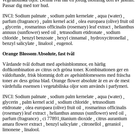
Passar dig med torr hud.
INCI: Sodium palmate ¸ sodium palm kernelate ¸ aqua (water) ¸
parfum (fragrance) ¸ palm kernel acid ¸ olea europaea (olive) fruit oil
¸ glycerin ¸ rosmarinus officinalis (rosemary) leaf extract ¸ helianthus
annuus (sunflower) seed oil ¸ tetrasodium etidronate ¸ sodium
chloride ¸ benzyl benzoate ¸ hexyl cinnamal ¸ hydroxycitronellal ¸
benzyl salicylate ¸ linalool ¸ eugenol.
Orange Blossom Absolute, fast tvål
Vårdande tvål doftsatt med apelsinblommor, en härlig
doftkombination av citrus och gröna toner. Kombinationen ger en
väldoftande, frisk blommig doft av apelsinblomessens med fräscha
toner av dess gröna blad. Orange flower absolute är en av de mest
värdefulla essensen i vegetabiliska oljor som används i parfymeri.
INCI: Sodium palmate ¸ sodium palm kernelate ¸ aqua (water) ¸
glycerin ¸ palm kernel acid ¸ sodium chloride ¸ tetrasodium
etidronate ¸ olea europaea (olive) fruit oil ¸ rosmarinus officinalis
(rosemary) leaf extract ¸ helianthus annuus (sunflower) seed oil ¸
parfum (fragrance) ¸ ci 77891¸titanium dioxide ¸ citrus aurantium
amara flower extract ¸ benzyl salicylate ¸ citronellol ¸ geraniol ¸
limonene ¸ linalool.