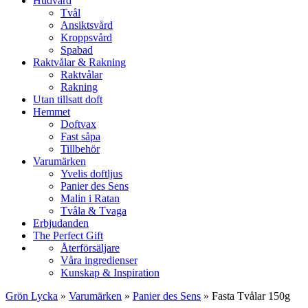
Hudvård
Tvål
Ansiktsvård
Kroppsvård
Spabad
Raktvålar & Rakning
Raktvålar
Rakning
Utan tillsatt doft
Hemmet
Doftvax
Fast såpa
Tillbehör
Varumärken
Yvelis doftljus
Panier des Sens
Malin i Ratan
Tvåla & Tvaga
Erbjudanden
The Perfect Gift
Återförsäljare
Våra ingredienser
Kunskap & Inspiration
Grön Lycka
»
Varumärken
»
Panier des Sens
»
Fasta Tvålar 150g