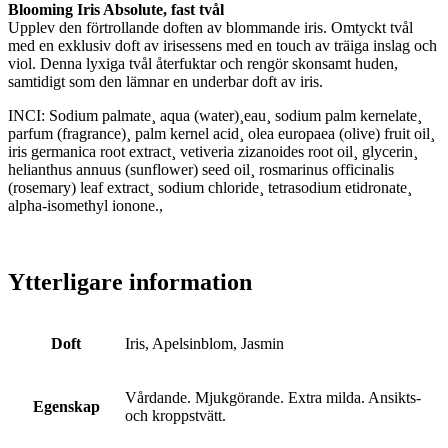
Blooming Iris Absolute, fast tvål
Upplev den förtrollande doften av blommande iris. Omtyckt tvål
med en exklusiv doft av irisessens med en touch av träiga inslag och
viol. Denna lyxiga tvål återfuktar och rengör skonsamt huden,
samtidigt som den lämnar en underbar doft av iris.
INCI: Sodium palmate¸ aqua (water)¸eau¸ sodium palm kernelate¸
parfum (fragrance)¸ palm kernel acid¸ olea europaea (olive) fruit oil¸
iris germanica root extract¸ vetiveria zizanoides root oil¸ glycerin¸
helianthus annuus (sunflower) seed oil¸ rosmarinus officinalis
(rosemary) leaf extract¸ sodium chloride¸ tetrasodium etidronate¸
alpha-isomethyl ionone.,
Ytterligare information
Doft
Iris, Apelsinblom, Jasmin
Vårdande. Mjukgörande. Extra milda. Ansikts-
Egenskap
och kroppstvätt.