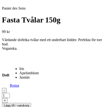
Panier des Sens
Fasta Tvålar 150g
99
kr
Vårdande doftrika tvålar med ett underbart lödder. Perfekta för torr
hud.
Veganska.
Iris
Apelsinblom
Doft
Jasmin
Rensa
-
Fasta
Tvålar
+
150g
Lägg till i varukorg