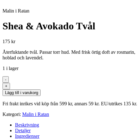
Malin i Ratan
Shea & Avokado Tvål
175
kr
Återfuktande tvål. Passar torr hud. Med frisk örtig doft av rosmarin,
hoblad och lavendel.
1 i lager
-
Shea
+
&
Lägg till i varukorg
Avokado
Tvål
Fri frakt inrikes vid köp från 599 kr, annars 59 kr. EU/utrikes 135 kr.
mängd
Kategori:
Malin i Ratan
Beskrivning
Detaljer
Ingredienser