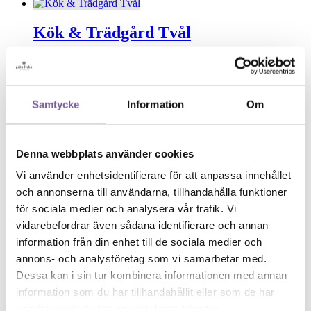
Kök & Trädgård Tvål
Frisk doft av citrus och lavendel.
175
kr
Samtycke
Information
Om
Nässla & Björk Tvål
Denna webbplats använder cookies
Passar torr till blandhy . Doft av skog.
Vi använder enhetsidentifierare för att anpassa innehållet
175
kr
och annonserna till användarna, tillhandahålla funktioner
Om oss
för sociala medier och analysera vår trafik. Vi
Kontakt & Öppettider
vidarebefordrar även sådana identifierare och annan
Köpvillkor
Återförsäljare
information från din enhet till de sociala medier och
Cookies
annons- och analysföretag som vi samarbetar med.
Copyright
Dessa kan i sin tur kombinera informationen med annan
FAQ
information som du har tillhandahållit eller som de har
Jobba hos oss
samlat in när du har använt deras tjänster.