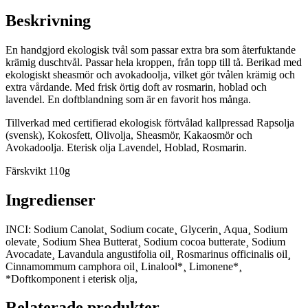
Beskrivning
En handgjord ekologisk tvål som passar extra bra som återfuktande
krämig duschtvål. Passar hela kroppen, från topp till tå. Berikad med
ekologiskt sheasmör och avokadoolja, vilket gör tvålen krämig och
extra vårdande. Med frisk örtig doft av rosmarin, hoblad och
lavendel. En doftblandning som är en favorit hos många.
Tillverkad med certifierad ekologisk förtvålad kallpressad Rapsolja
(svensk), Kokosfett, Olivolja, Sheasmör, Kakaosmör och
Avokadoolja. Eterisk olja Lavendel, Hoblad, Rosmarin.
Färskvikt 110g
Ingredienser
INCI: Sodium Canolat¸ Sodium cocate¸ Glycerin¸ Aqua¸ Sodium
olevate¸ Sodium Shea Butterat¸ Sodium cocoa butterate¸ Sodium
Avocadate¸ Lavandula angustifolia oil¸ Rosmarinus officinalis oil¸
Cinnamommum camphora oil¸ Linalool*¸ Limonene*¸
*Doftkomponent i eterisk olja,
Relaterade produkter