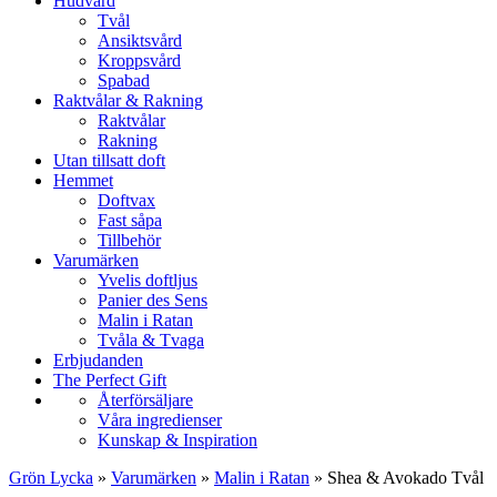
Hudvård
Tvål
Ansiktsvård
Kroppsvård
Spabad
Raktvålar & Rakning
Raktvålar
Rakning
Utan tillsatt doft
Hemmet
Doftvax
Fast såpa
Tillbehör
Varumärken
Yvelis doftljus
Panier des Sens
Malin i Ratan
Tvåla & Tvaga
Erbjudanden
The Perfect Gift
Återförsäljare
Våra ingredienser
Kunskap & Inspiration
Grön Lycka
»
Varumärken
»
Malin i Ratan
»
Shea & Avokado Tvål