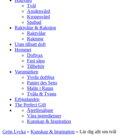
Hudvård
Tvål
Ansiktsvård
Kroppsvård
Spabad
Raktvålar & Rakning
Raktvålar
Rakning
Utan tillsatt doft
Hemmet
Doftvax
Fast såpa
Tillbehör
Varumärken
Yvelis doftljus
Panier des Sens
Malin i Ratan
Tvåla & Tvaga
Erbjudanden
The Perfect Gift
Återförsäljare
Våra ingredienser
Kunskap & Inspiration
Grön Lycka
»
Kunskap & Inspiration
»
Lär dig allt om tvål