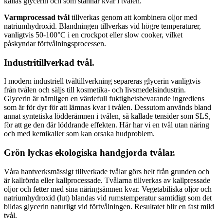
kallas glycerin och som stannar kvar i tvålen.
Varmprocessad tvål
tillverkas genom att kombinera oljor med
natriumhydroxid. Blandningen tillverkas vid högre temperaturer,
vanligtvis 50-100°C i en crockpot eller slow cooker, vilket
påskyndar förtvålningsprocessen.
Industritillverkad tvål.
I modern industriell tvåltillverkning separeras glycerin vanligtvis
från tvålen och säljs till kosmetika- och livsmedelsindustrin.
Glycerin är nämligen en värdefull fuktighetsbevarande ingrediens
som är för dyr för att lämnas kvar i tvålen. Dessutom används bland
annat syntetiska lödderämnen i tvålen, så kallade tensider som SLS,
för att ge den där löddrande effekten. Här har vi en tvål utan näring
och med kemikalier som kan orsaka hudproblem.
Grön lyckas ekologiska handgjorda tvålar.
Våra hantverksmässigt tillverkade tvålar görs helt från grunden och
är kallrörda eller kallprocessade. Tvålarna tillverkas av kallpressade
oljor och fetter med sina näringsämnen kvar. Vegetabiliska oljor och
natriumhydroxid (lut) blandas vid rumstemperatur samtidigt som det
bildas glycerin naturligt vid förtvålningen. Resultatet blir en fast mild
tvål.