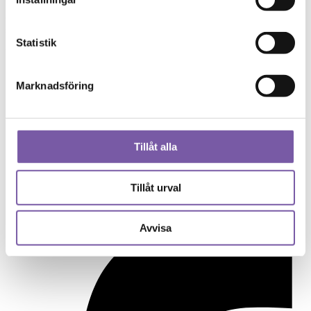
Låt tvålen torka mellan användningarna eller investera i två tvålar
och varva mellan dem. Ta gärna en titt på våra fina
tvåltillbehör
såsom tvålfat och Magnetisk Tvålhållare.
Statistik
Ytterligare detaljerad information om varje tvål hittar du under
Tvål
.
Om oss
Marknadsföring
Kontakt & Öppettider
Köpvillkor
Återförsäljare
Cookies
Copyright
Tillåt alla
FAQ
Jobba hos oss
Tillåt urval
Samarbeta med oss
Rabattkod
Avvisa