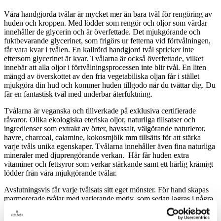
Våra handgjorda tvålar är mycket mer än bara tvål för rengöring av
huden och kroppen. Med lödder som rengör och oljor som vårdar
innehåller de glycerin och är överfettade. Det mjukgörande och
fuktbevarande glycerinet, som frigörs ur fetterna vid förtvålningen,
får vara kvar i tvålen. En kallrörd handgjord tvål spricker inte
eftersom glycerinet är kvar. Tvålarna är också överfettade, vilket
innebär att alla oljor i förtvålningsprocessen inte blir tvål. En liten
mängd av överskottet av den fria vegetabiliska oljan får i stället
mjukgöra din hud och kommer huden tillgodo när du tvättar dig. Du
får en fantastisk tvål med underbar återfuktning.
Tvålarna är veganska och tillverkade på exklusiva certifierade
råvaror. Olika ekologiska eteriska oljor, naturliga tillsatser och
ingredienser som extrakt av örter, havssalt, välgörande naturleror,
havre, charcoal, calamine, kokosmjölk mm tillsätts för att stärka
varje tvåls unika egenskaper. Tvålarna innehåller även fina naturliga
mineraler med djuprengörande verkan. Här får huden extra
vitaminer och fettsyror som verkar stärkande samt ett härlig krämigt
lödder från våra mjukgörande tvålar.
Avslutningsvis får varje tvålsats sitt eget mönster. För hand skapas
marmorerade tvålar med varierande motiv, som sedan lagras i några
veckor. Alla våra tvålar vårdar på olika sätt och passar olika
hudtyper. Våra ekotvålar är dryga, miljövänliga och hundra procent