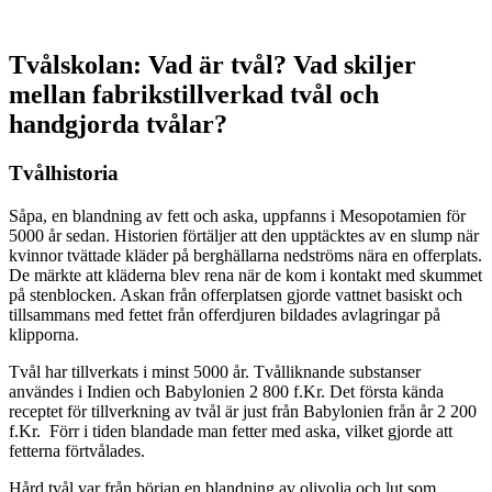
Tvålskolan: Vad är tvål? Vad skiljer
mellan fabrikstillverkad tvål och
handgjorda tvålar?
Tvålhistoria
Såpa, en blandning av fett och aska, uppfanns i Mesopotamien för
5000 år sedan. Historien förtäljer att den upptäcktes av en slump när
kvinnor tvättade kläder på berghällarna nedströms nära en offerplats.
De märkte att kläderna blev rena när de kom i kontakt med skummet
på stenblocken. Askan från offerplatsen gjorde vattnet basiskt och
tillsammans med fettet från offerdjuren bildades avlagringar på
klipporna.
Tvål har tillverkats i minst 5000 år. Tvålliknande substanser
användes i Indien och Babylonien 2 800 f.Kr. Det första kända
receptet för tillverkning av tvål är just från Babylonien från år 2 200
f.Kr. Förr i tiden blandade man fetter med aska, vilket gjorde att
fetterna förtvålades.
Hård tvål var från början en blandning av olivolja och lut som