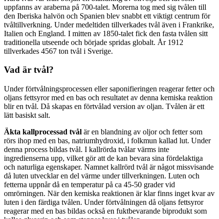
uppfanns av araberna på 700-talet. Morerna tog med sig tvålen till
den Iberiska halvön och Spanien blev snabbt ett viktigt centrum för
tvåltillverkning. Under medeltiden tillverkades tvål även i Frankrike,
Italien och England
.
I mitten av 1850-talet fick den fasta tvålen sitt
traditionella utseende och började spridas globalt. År 1912
tillverkades 4567 ton tvål i Sverige.
Vad är tvål?
Under förtvålningsprocessen eller saponifieringen reagerar fetter och
oljans fettsyror med en bas och resultatet av denna kemiska reaktion
blir en tvål. Då skapas en förtvålad version av oljan. Tvålen är ett
lätt basiskt salt.
Äkta kallprocessad tvål
är en blandning av oljor och fetter som
rörs ihop med en bas, natriumhydroxid, i folkmun kallad lut. Under
denna process bildas tvål. I kallrörda tvålar värms inte
ingredienserna upp, vilket gör att de kan bevara sina fördelaktiga
och naturliga egenskaper. Namnet kallrörd tvål är något missvisande
då luten utvecklar en del värme under tillverkningen. Luten och
fetterna uppnår då en temperatur på ca 45-50 grader vid
omrörningen. När den kemiska reaktionen är klar finns inget kvar av
luten i den färdiga tvålen. Under förtvålningen då oljans fettsyror
reagerar med en bas bildas också en fuktbevarande biprodukt som