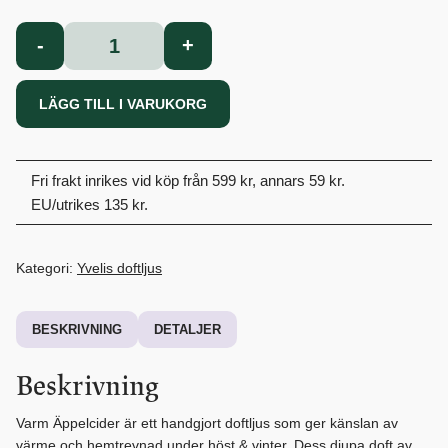
Varm
-
+
Äppelcider
Doftljus
LÄGG TILL I VARUKORG
mängd
Fri frakt inrikes vid köp från 599 kr, annars 59 kr.
EU/utrikes 135 kr.
Kategori:
Yvelis doftljus
BESKRIVNING
DETALJER
Beskrivning
Varm Äppelcider är ett handgjort doftljus som ger känslan av
värme och hemtrevnad under höst & vinter. Dess djupa doft av