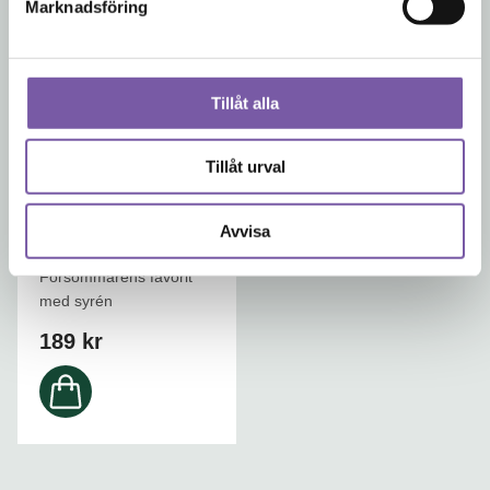
Marknadsföring
189
kr
189
kr
Tillåt alla
Tillåt urval
Syrén & Sommarregn
Avvisa
Doftljus
Försommarens favorit
med syrén
189
kr