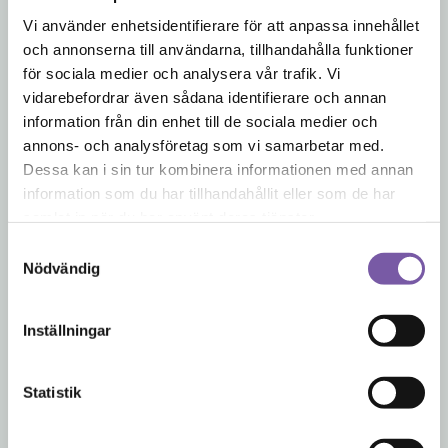
Vi använder enhetsidentifierare för att anpassa innehållet
Lindblom och
Tigerlilja & Melon
och annonserna till användarna, tillhandahålla funktioner
Kamomill Doftljus
Doftljus
för sociala medier och analysera vår trafik. Vi
vidarebefordrar även sådana identifierare och annan
Doften av friskt citrus och
Söt doft av saftig melon,
mjuk kamomill med en...
blommig mjukhet och
information från din enhet till de sociala medier och
varm...
annons- och analysföretag som vi samarbetar med.
189
kr
Dessa kan i sin tur kombinera informationen med annan
189
kr
information som du har tillhandahållit eller som de har
samlat in när du har använt deras tjänster.
Samtyckesval
Nödvändig
Inställningar
Fläderblom &
Vitt Te och Ingefära
Rabarber Doftljus
Doftljus
Statistik
Blommande fläder &
Doften av ingefära och
rabarber
vitt te, med mjuka
inslag...