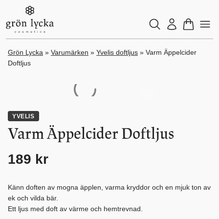
Grön Lycka
»
Varumärken
»
Yvelis doftljus
»
Varm Äppelcider
Doftljus
YVELIS
Varm Äppelcider Doftljus
189
kr
Känn doften av mogna äpplen, varma kryddor och en mjuk ton av
ek och vilda bär.
Ett ljus med doft av värme och hemtrevnad.